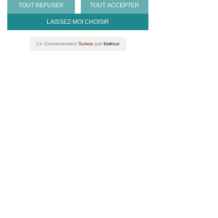
TOUT REFUSER
TOUT ACCEPTER
LAISSEZ-MOI CHOISIR
Le Consentement
Suisse
par
biskoui
Lina Beaurain
Finanzen und Verwaltung
Unsere Partner